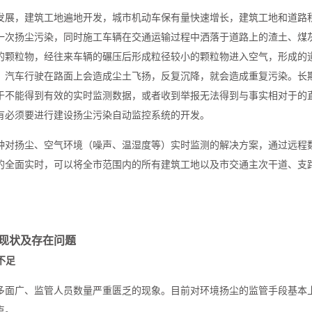
发展，建筑工地遍地开发，城市机动车保有量快速增长，建筑工地和道路
一次扬尘污染，同时施工车辆在交通运输过程中洒落于道路上的渣土、煤
的颗粒物，经往来车辆的碾压后形成粒径较小的颗粒物进入空气，形成的
，汽车行驶在路面上会造成尘土飞扬，反复沉降，就会造成重复污染。长
于不能得到有效的实时监测数据，或者收到举报无法得到与事实相对于的
有必须要进行建设扬尘污染自动监控系统的开发。
种对扬尘、空气环境（噪声、温湿度等）实时监测的解决方案，通过远程
的全面实时，可以将全市范围内的所有建筑工地以及市交通主次干道、支
现状及存在问题
不足
多面广、监管人员数量严重匮乏的现象。目前对环境扬尘的监管手段基本
点。