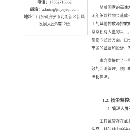
电话：
17562716362
随着国家的高速
邮箱：
admin@jinyeyiqi.com
无组织颗粒物会造成
地址：
山东省济宁市北湖新区新城
上的其他排放源排放
发展大厦B座12楼
常常积有大量的尘土
制指令监管方面，由
市民的监督和投诉，
本方案提供了一
效的监测管理。项目
准化执法。
1.2.
扬尘
监控
1.
管理人员
工程监管存在点
性高、耗时耗力的缺