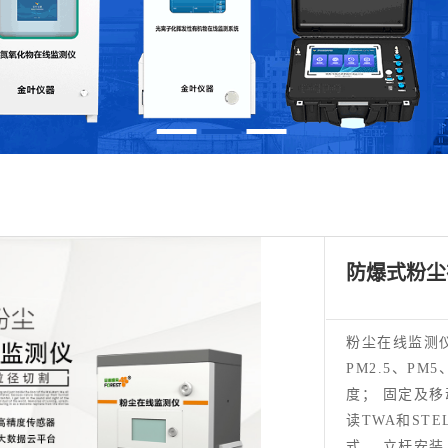
防爆式粉尘
粉尘在线监测仪
PM2.5、P
度； 固定及
读TWA和ST
式、 立杆安装