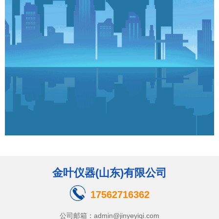
金叶仪器(山东)有限公司
17562716362
公司邮箱：admin@jinyeyiqi.com