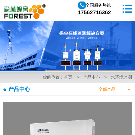
全国服务热线
17562716362
你的位置：
首页
>
产品中心
>
水环境监测
产品中心