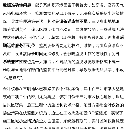
数据准确性问题
，部分系统受环境因素干扰较大，如高温、高湿天气
或强电磁环境下，监测数据容易出现偏差，无法真实反映扬尘污染情
况，导致管理决策失误；其次是
设备适应性不足
，三明多山地地形，
部分监测点位于偏远区域，供电不稳定、网络信号弱，一些系统无法
在这样的环境下稳定运行，频繁出现停机、数据断联现象；再者是
后
期运维服务不到位
，监测设备需要定期校准、维护，若供应商响应不
及时，设备故障长时间无法修复，会影响监测工作的连续性；另外，
系统兼容性差
也是一大痛点，不同品牌的监测系统数据格式不统一，
难以与当地环保部门的监管平台无缝对接，导致数据无法共享，形成
“信息孤岛”。
金叶仪器在三明地区已积累了多个成功案例，其中在三明市某大型建
筑施工项目中的应用尤为典型。该项目位于三明市区核心地段，周边
居民区密集，施工过程中扬尘控制要求严格。项目方选用金叶仪器的
扬尘污染在线监测系统后，通过在工地周边布设 3
个
监测点，实现了
施工区域扬尘情况的全方位覆盖。系统运行期间，实时监测数据稳定