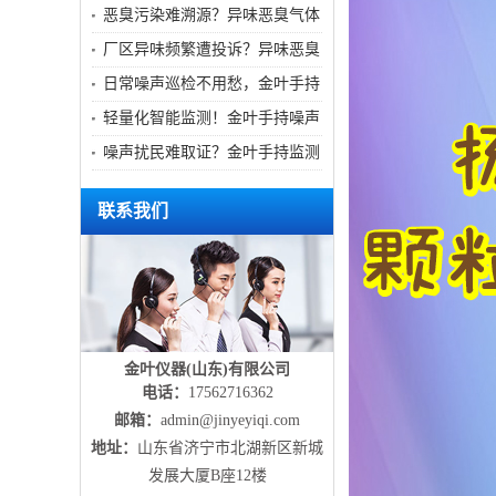
臭气体在线监测站提供数字化方
恶臭污染难溯源？异味恶臭气体
案
在线监测站实现全天候实时监测
厂区异味频繁遭投诉？异味恶臭
气体在线监测站助力企业科学管
日常噪声巡检不用愁，金叶手持
控
监测设备高效省心
轻量化智能监测！金叶手持噪声
设备适配户外复杂场景
噪声扰民难取证？金叶手持监测
仪实时留痕溯源
联系我们
金叶仪器(山东)有限公司
电话：
17562716362
邮箱：
admin@jinyeyiqi.com
地址：
山东省济宁市北湖新区新城
发展大厦B座12楼