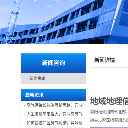
新闻详情
新闻咨询
新闻资讯
最新资讯
地域地理
臭气污染长效治理新思路，异味
益阳地处湖南省北部
恶臭气体在线监测站助力精细化
人工嗅辨局限性大，异味恶臭气
扬尘污染在线监测系
管理
体在线监测站实现臭气量化管控
如何管控厂区臭气污染？异味恶