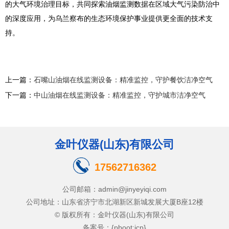
的大气环境治理目标，共同探索油烟监测数据在区域大气污染防治中
的深度应用，为乌兰察布的生态环境保护事业提供更全面的技术支
持。
上一篇：
石嘴山油烟在线监测设备：精准监控，守护餐饮洁净空气
下一篇：
中山油烟在线监测设备：精准监控，守护城市洁净空气
金叶仪器(山东)有限公司
17562716362
公司邮箱：admin@jinyeyiqi.com
公司地址：山东省济宁市北湖新区新城发展大厦B座12楼
© 版权所有：金叶仪器(山东)有限公司
备案号：{pboot:icp}