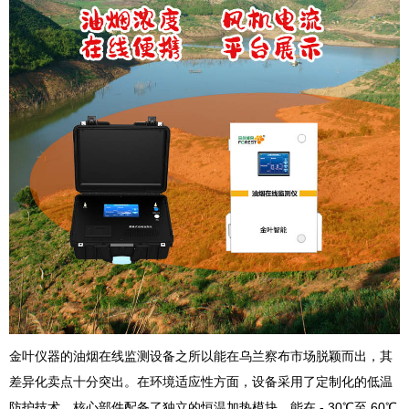
金叶仪器的油烟在线监测设备之所以能在乌兰察布市场脱颖而出，其
差异化卖点十分突出。在环境适应性方面，设备采用了定制化的低温
防护技术，核心部件配备了独立的恒温加热模块，能在 - 30℃至 60℃